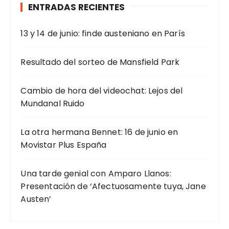
ENTRADAS RECIENTES
:
n
d
13 y 14 de junio: finde austeniano en París
e
e
Resultado del sorteo de Mansfield Park
n
t
Cambio de hora del videochat: Lejos del
Mundanal Ruido
r
a
La otra hermana Bennet: 16 de junio en
d
Movistar Plus España
a
s
Una tarde genial con Amparo Llanos:
Presentación de ‘Afectuosamente tuya, Jane
Austen’