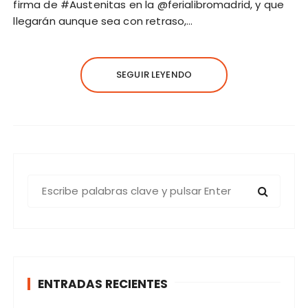
firma de #Austenitas en la @ferialibromadrid, y que
llegarán aunque sea con retraso,…
SEGUIR LEYENDO
B
u
s
c
a
r
ENTRADAS RECIENTES
: