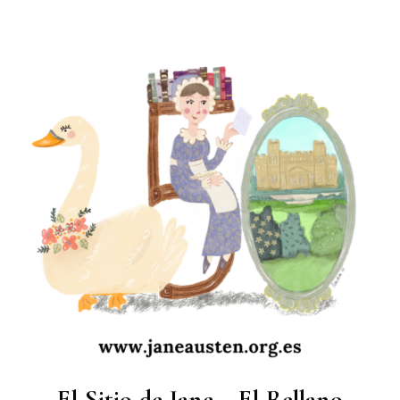
S
a
l
t
a
r
a
l
c
o
n
t
e
n
i
d
o
El Sitio de Jane – El Rellano