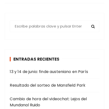
B
u
s
c
a
r
ENTRADAS RECIENTES
:
13 y 14 de junio: finde austeniano en París
Resultado del sorteo de Mansfield Park
Cambio de hora del videochat: Lejos del
Mundanal Ruido