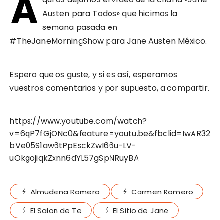
A
Austen para Todos» que hicimos la
semana pasada en
#TheJaneMorningShow para Jane Austen México.
Espero que os guste, y si es así, esperamos
vuestros comentarios y por supuesto, a compartir.
https://www.youtube.com/watch?
v=6qP7fGjONc0&feature=youtu.be&fbclid=IwAR32
bVe05S1aw6tPpEsckZwI66u-LV-
uOkgojiqkZxnn6dYL57gSpNRuyBA
Almudena Romero
Carmen Romero
El Salon de Te
El Sitio de Jane