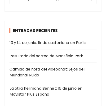
u
s
c
a
r
ENTRADAS RECIENTES
:
13 y 14 de junio: finde austeniano en París
Resultado del sorteo de Mansfield Park
Cambio de hora del videochat: Lejos del
Mundanal Ruido
La otra hermana Bennet: 16 de junio en
Movistar Plus España