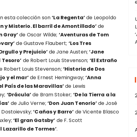
en esta colección son
‘La Regenta’
de Leopoldo
y Misterio. El barril de Amontillado’
de
n Gray’
de Oscar Wilde;
‘Aventuras de Tom
vary’
de Gustave Flaubert;
‘Los Tres
Orgullo y Prejuicio’
de Jane Austen;
‘Jane
l Tesoro’
de Robert Louis Stevenson;
‘El Extraño
e Robert Louis Stevenson;
‘Historia de Dos
ejo y el mar’
de Ernest Hemingway;
‘Anna
 el País de las Maravillas’
de Lewis
ey;
‘Drácula’
de Bram Stoker;
‘De la Tierra a la
ías’
de Julio Verne;
‘Don Juan Tenorio’
de José
 Dostoievsky;
‘Cañas y Barro’
de Vicente Blasco
uxley;
‘El gran Gatsby’
de F. Scott
El Lazarillo de Tormes’
.