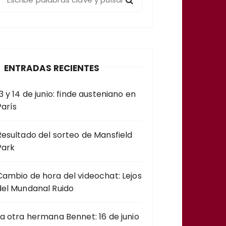
u
c
a
ENTRADAS RECIENTES
3 y 14 de junio: finde austeniano en
París
Resultado del sorteo de Mansfield
Park
Cambio de hora del videochat: Lejos
del Mundanal Ruido
La otra hermana Bennet: 16 de junio