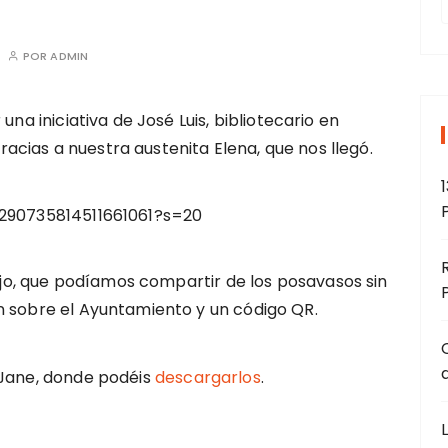
s
POR
ADMIN
r
una iniciativa de José Luis, bibliotecario en
:
cias a nuestra austenita Elena, que nos llegó.
1
1290735814511661061?s=20
dijo, que podíamos compartir de los posavasos sin
n sobre el Ayuntamiento y un código QR.
eJane, donde podéis
descargarlos
.