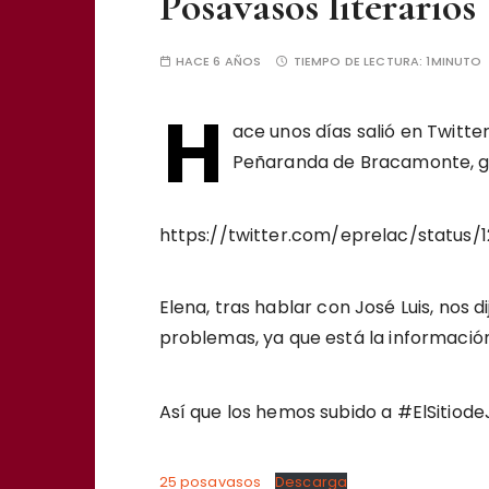
Posavasos literarios
HACE 6 AÑOS
TIEMPO DE LECTURA:
1MINUTO
H
ace unos días salió en Twitter 
Peñaranda de Bracamonte, gra
https://twitter.com/eprelac/status/
Elena, tras hablar con José Luis, nos 
problemas, ya que está la informació
Así que los hemos subido a #ElSitiod
25 posavasos
Descarga