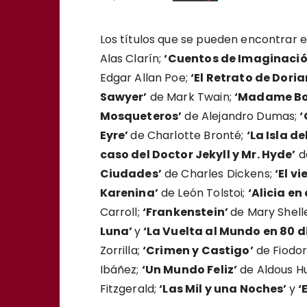
Los títulos que se pueden encontrar 
Alas Clarín;
‘Cuentos de Imaginación 
Edgar Allan Poe;
‘El Retrato de Doria
Sawyer’
de Mark Twain;
‘Madame Bo
Mosqueteros’
de Alejandro Dumas;
‘
Eyre’
de Charlotte Bronté;
‘La Isla de
caso del Doctor Jekyll y Mr. Hyde’
d
Ciudades’
de Charles Dickens;
‘El vi
Karenina’
de León Tolstoi;
‘Alicia en
Carroll;
‘Frankenstein’
de Mary Shell
Luna’
y
‘La Vuelta al Mundo en 80 d
Zorrilla;
‘Crimen y Castigo’
de Fiodor
Ibáñez;
‘Un Mundo Feliz’
de Aldous H
Fitzgerald;
‘Las Mil y una Noches’
y
‘