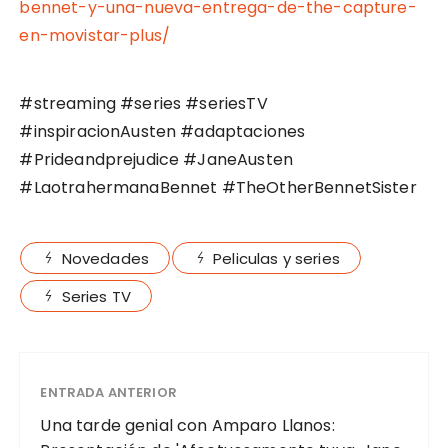
bennet-y-una-nueva-entrega-de-the-capture-
en-movistar-plus/
#streaming #series #seriesTV
#inspiracionAusten #adaptaciones
#Prideandprejudice #JaneAusten
#LaotrahermanaBennet #TheOtherBennetSister
Novedades
Peliculas y series
Series TV
ENTRADA ANTERIOR
Una tarde genial con Amparo Llanos: