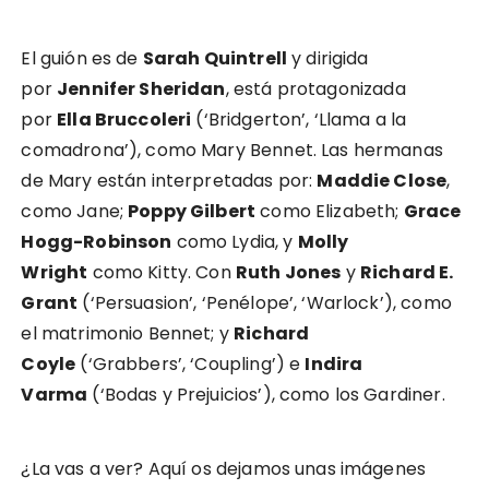
El guión es de
Sarah Quintrell
y dirigida
por
Jennifer Sheridan
, está protagonizada
por
Ella Bruccoleri
(‘Bridgerton’, ‘Llama a la
comadrona’), como Mary Bennet. Las hermanas
de Mary están interpretadas por:
Maddie Close
,
como Jane;
Poppy Gilbert
como Elizabeth;
Grace
Hogg-Robinson
como Lydia, y
Molly
Wright
como Kitty. Con
Ruth Jones
y
Richard E.
Grant
(‘Persuasion’, ‘Penélope’, ‘Warlock’), como
el matrimonio Bennet; y
Richard
Coyle
(‘Grabbers’, ‘Coupling’) e
Indira
Varma
(‘Bodas y Prejuicios’), como los Gardiner.
¿La vas a ver? Aquí os dejamos unas imágenes